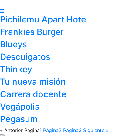
Pichilemu Apart Hotel
Frankies Burger
Blueys
Descuigatos
Thinkey
Tu nueva misión
Carrera docente
Vegápolis
Pegasum
« Anterior
Página
1
Página
2
Página
3
Siguiente »